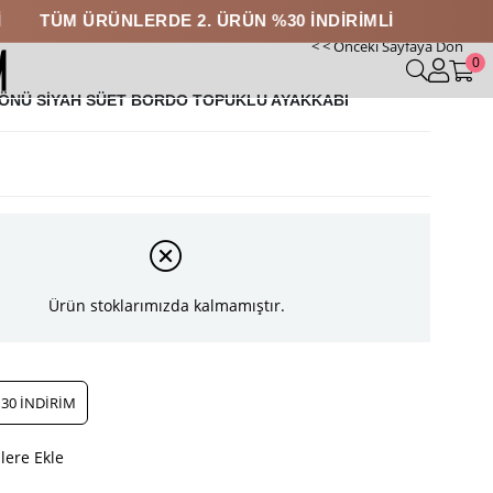
ÜRÜNLERDE 2. ÜRÜN %30 İNDİRİMLİ
< < Önceki Sayfaya Dön
0
ÖNÜ SİYAH SÜET BORDO TOPUKLU AYAKKABI
Ürün stoklarımızda kalmamıştır.
30 İNDİRİM
lere Ekle