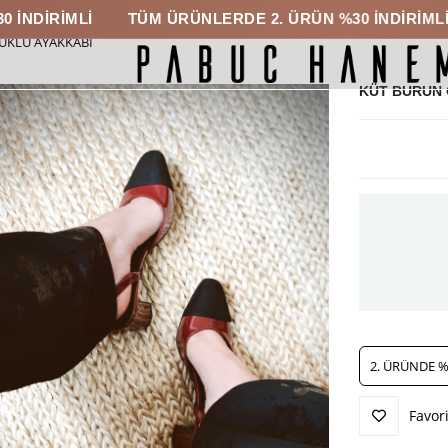
Lİ
TÜM ÜRÜNLERDE 2. ÜRÜN %30 İNDİRİMLİ
TÜM 
UKLU AYAKKABI
KÜT BURUN 
2. ÜRÜNDE %
Favori