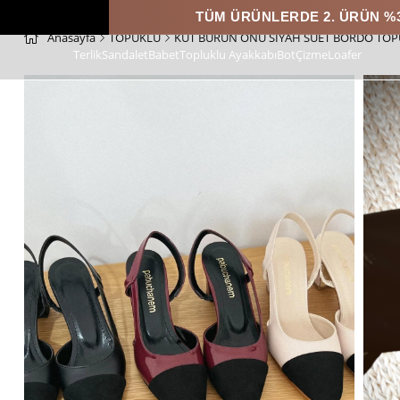
TÜM ÜRÜNLERDE 2. ÜRÜN %30 İNDİRİM
Anasayfa
TOPUKLU
KÜT BURUN ÖNÜ SİYAH SÜET BORDO TOP
Terlik
Sandalet
Babet
Topluklu Ayakkabı
Bot
Çizme
Loafer