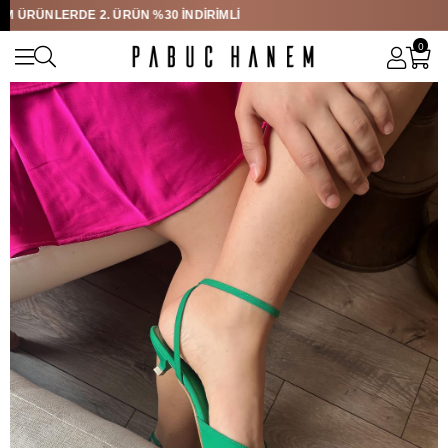
ÜRÜNLERDE 2. ÜRÜN %30 İNDİRİMLİ
YEŞİL TAŞLI MİNİ TOPUKLU AYAKKABI
0