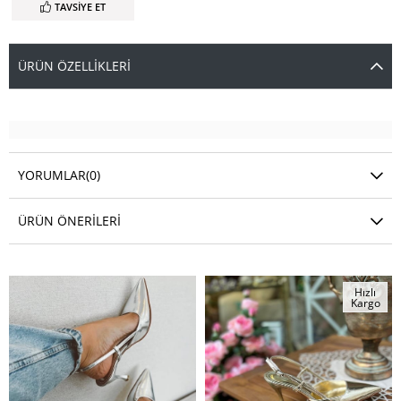
TAVSIYE ET
ÜRÜN ÖZELLIKLERI
YORUMLAR
(0)
ÜRÜN ÖNERILERI
Benzer Ürünler
Hızlı
Kargo